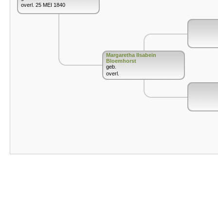
overl. 25 MEI 1840
Margaretha Ilsabein
Bloemhorst
geb.
overl.