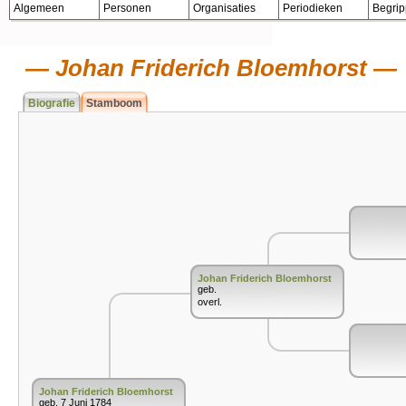
Algemeen
Personen
Organisaties
Periodieken
Begri
Johan Friderich Bloemhorst
Biografie
Stamboom
Johan Friderich Bloemhorst
geb.
overl.
Johan Friderich Bloemhorst
geb. 7 Juni 1784