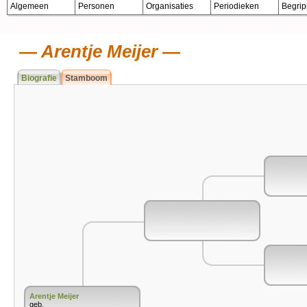
Algemeen
Personen
Organisaties
Periodieken
Begri
Arentje Meijer
Biografie
Stamboom
Arentje Meijer
geb.