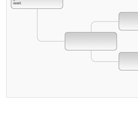
overl.