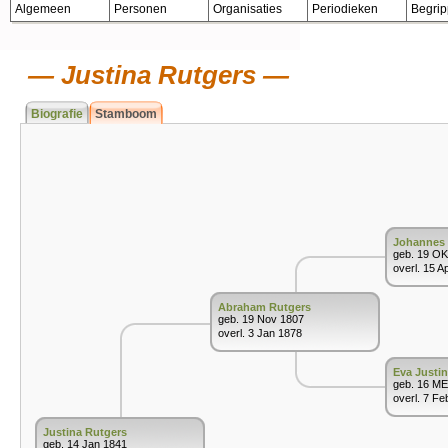
Algemeen
Personen
Organisaties
Periodieken
Begri
Justina Rutgers
Biografie
Stamboom
Johannes 
geb. 19 O
overl. 15 A
Abraham Rutgers
geb. 19 Nov 1807
overl. 3 Jan 1878
Eva Justi
geb. 16 ME
overl. 7 Fe
Justina Rutgers
geb. 14 Jan 1841