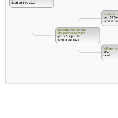
overl. 28 Feb 1919
Frederik 
geb. 18 De
overl. 8 Ju
Johanna Wilhelmina
Margaretha Abresch
geb. 27 Sept 1807
overl. 8 Juli 1874
Willemina
geb.
overl.