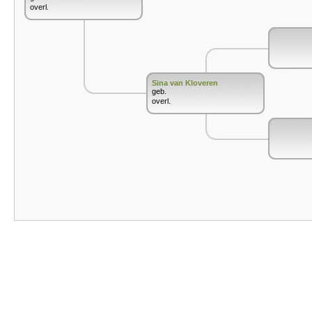
overl.
Sina van Kloveren
geb.
overl.