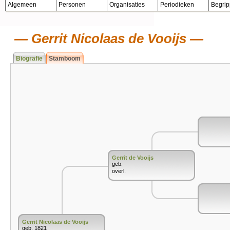
Algemeen
Personen
Organisaties
Periodieken
Begri
Gerrit Nicolaas de Vooijs
Biografie
Stamboom
Gerrit de Vooijs
geb.
overl.
Gerrit Nicolaas de Vooijs
geb. 1821