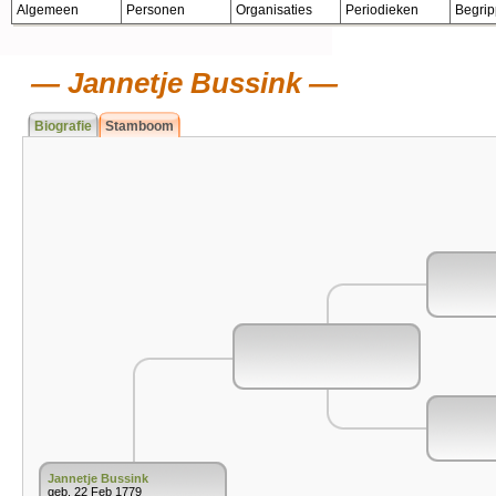
Algemeen
Personen
Organisaties
Periodieken
Begri
Jannetje Bussink
Biografie
Stamboom
Jannetje Bussink
geb. 22 Feb 1779