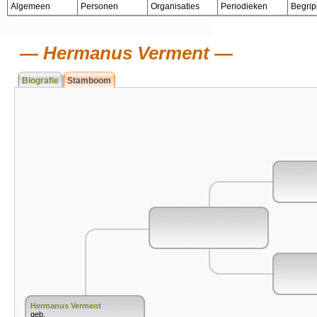
Algemeen
Personen
Organisaties
Periodieken
Begri
Hermanus Verment
Biografie
Stamboom
Hermanus Verment
geb.