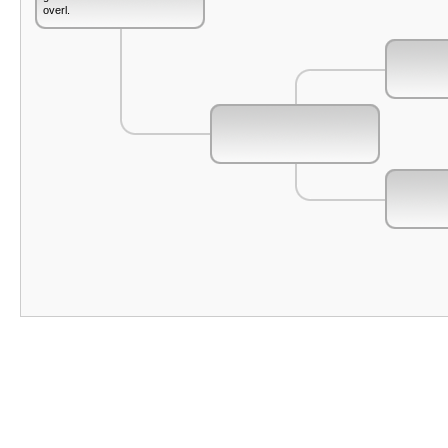
overl.