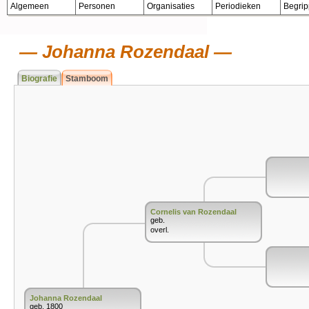
Algemeen
Personen
Organisaties
Periodieken
Begri
Johanna Rozendaal
Biografie
Stamboom
Cornelis van Rozendaal
geb.
overl.
Johanna Rozendaal
geb. 1800