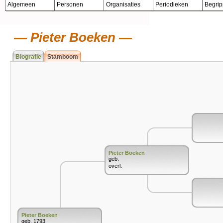
Algemeen
Personen
Organisaties
Periodieken
Begri
Pieter Boeken
Biografie
Stamboom
Pieter Boeken
geb.
overl.
Pieter Boeken
geb. 1793