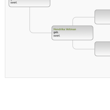
overl.
Hendrika Veltman
geb.
overl.