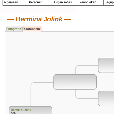
Algemeen
Personen
Organisaties
Periodieken
Begri
Hermina Jolink
Biografie
Stamboom
Hermina Jolink
geb.