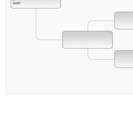
overl.