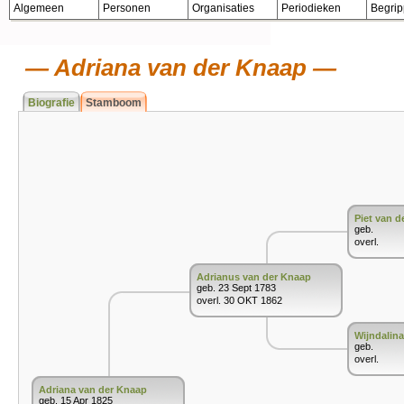
Algemeen
Personen
Organisaties
Periodieken
Begri
Adriana van der Knaap
Biografie
Stamboom
Piet van d
geb.
overl.
Adrianus van der Knaap
geb. 23 Sept 1783
overl. 30 OKT 1862
Wijndalin
geb.
overl.
Adriana van der Knaap
geb. 15 Apr 1825