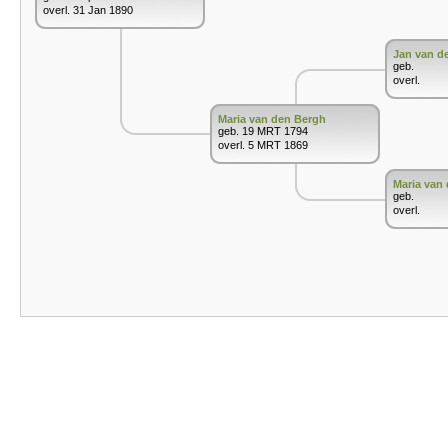
overl. 31 Jan 1890
Jan van d
geb.
overl.
Maria van den Bergh
geb. 19 MRT 1794
overl. 5 MRT 1869
Maria van
geb.
overl.