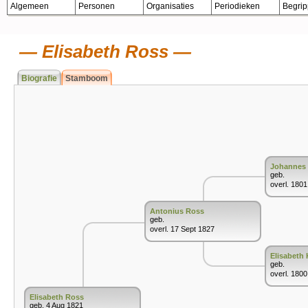
Algemeen
Personen
Organisaties
Periodieken
Begri
Elisabeth Ross
Biografie
Stamboom
Johannes
geb.
overl. 1801
Antonius Ross
geb.
overl. 17 Sept 1827
Elisabeth 
geb.
overl. 1800
Elisabeth Ross
geb. 4 Aug 1821