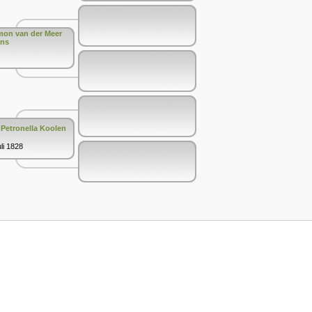
imon van der Meer
ans
 Petronella Koolen
uli 1828