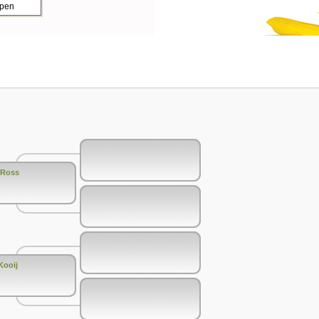
ppen
 Ross
Kooij