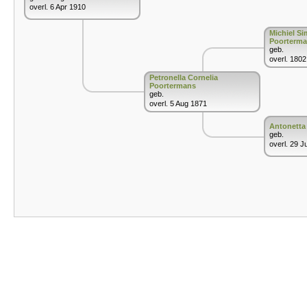
overl. 6 Apr 1910
Michiel S
Poorterm
geb.
overl. 1802
Petronella Cornelia
Poortermans
geb.
overl. 5 Aug 1871
Antonetta
geb.
overl. 29 J