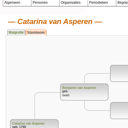
Algemeen
Personen
Organisaties
Periodieken
Begri
Catarina van Asperen
Biografie
Stamboom
Benjamin van Asperen
geb.
overl.
Catarina van Asperen
geb. 1790