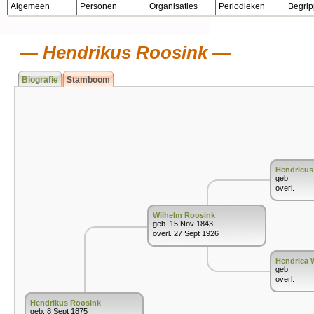
Algemeen
Personen
Organisaties
Periodieken
Begri
Hendrikus Roosink
Biografie
Stamboom
Hendricus
geb.
overl.
Wilhelm Roosink
geb. 15 Nov 1843
overl. 27 Sept 1926
Hendrica 
geb.
overl.
Hendrikus Roosink
geb. 8 Sept 1875