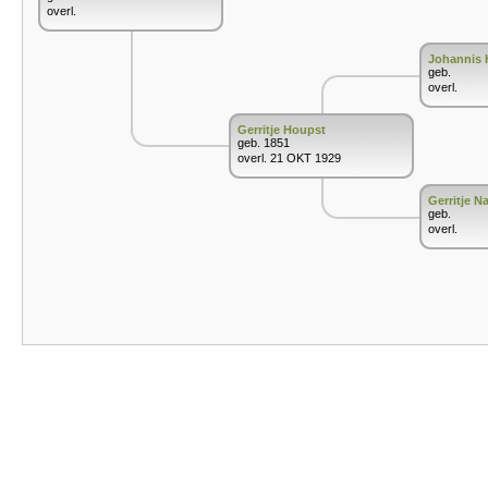
overl.
Johannis 
geb.
overl.
Gerritje Houpst
geb. 1851
overl. 21 OKT 1929
Gerritje N
geb.
overl.