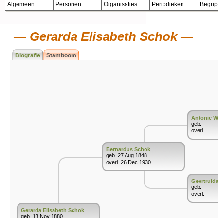
Algemeen
Personen
Organisaties
Periodieken
Begri
Gerarda Elisabeth Schok
Biografie
Stamboom
Antonie W
geb.
overl.
Bernardus Schok
geb. 27 Aug 1848
overl. 26 Dec 1930
Geertruid
geb.
overl.
Gerarda Elisabeth Schok
geb. 13 Nov 1880