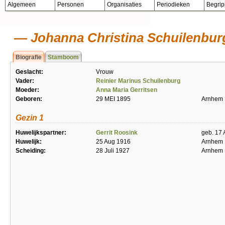
Algemeen
Personen
Organisaties
Periodieken
Begri
Johanna Christina Schuilenbur
Biografie
Stamboom
Geslacht:
Vrouw
Vader:
Reinier Marinus Schuilenburg
Moeder:
Anna Maria Gerritsen
Geboren:
29 MEI 1895
Arnhem
Gezin 1
Huwelijkspartner:
Gerrit Roosink
geb. 17 
Huwelijk:
25 Aug 1916
Arnhem
Scheiding:
28 Juli 1927
Arnhem