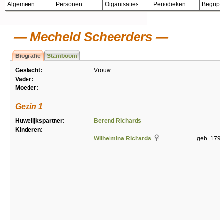
Algemeen
Personen
Organisaties
Periodieken
Begri
Mecheld Scheerders
Biografie
Stamboom
Geslacht:
Vrouw
Vader:
Moeder:
Gezin 1
Huwelijkspartner:
Berend Richards
Kinderen:
Wilhelmina Richards
geb. 17