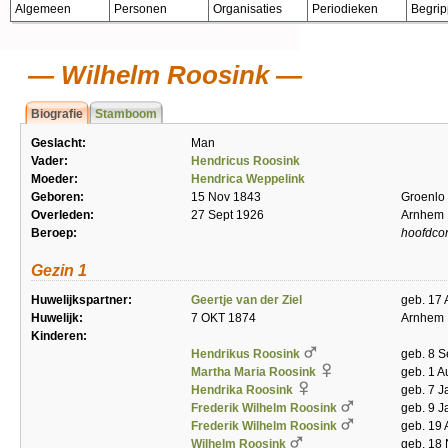
Algemeen
Personen
Organisaties
Periodieken
Begri
Wilhelm Roosink
Biografie
Stamboom
Geslacht:
Man
Vader:
Hendricus Roosink
Moeder:
Hendrica Weppelink
Geboren:
15 Nov 1843
Groenlo
Overleden:
27 Sept 1926
Arnhem
Beroep:
hoofdco
Gezin 1
Huwelijkspartner:
Geertje van der Ziel
geb. 17 
Huwelijk:
7 OKT 1874
Arnhem
Kinderen:
Hendrikus Roosink
geb. 8 S
Martha Maria Roosink
geb. 1 
Hendrika Roosink
geb. 7 J
Frederik Wilhelm Roosink
geb. 9 J
Frederik Wilhelm Roosink
geb. 19 
Wilhelm Roosink
geb. 18 