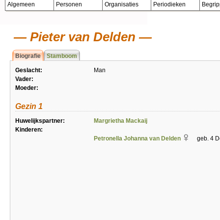
Algemeen
Personen
Organisaties
Periodieken
Begri
Pieter van Delden
Biografie
Stamboom
Geslacht:
Man
Vader:
Moeder:
Gezin 1
Huwelijkspartner:
Margrietha Mackaij
Kinderen:
Petronella Johanna van Delden
geb. 4 D