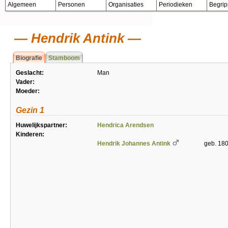
Algemeen
Personen
Organisaties
Periodieken
Begri
Hendrik Antink
Biografie
Stamboom
Geslacht:
Man
Vader:
Moeder:
Gezin 1
Huwelijkspartner:
Hendrica Arendsen
Kinderen:
Hendrik Johannes Antink
geb. 18