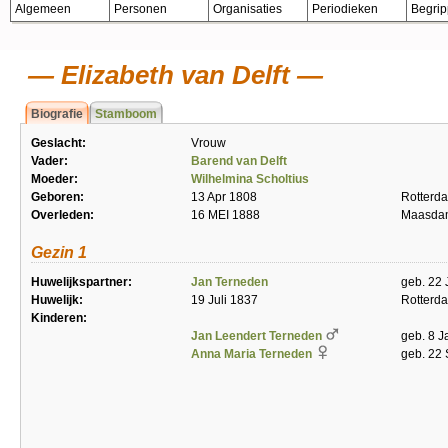
Algemeen
Personen
Organisaties
Periodieken
Begri
Elizabeth van Delft
Biografie
Stamboom
Geslacht:
Vrouw
Vader:
Barend van Delft
Moeder:
Wilhelmina Scholtius
Geboren:
13 Apr 1808
Rotterd
Overleden:
16 MEI 1888
Maasda
Gezin 1
Huwelijkspartner:
Jan Terneden
geb. 22 
Huwelijk:
19 Juli 1837
Rotterd
Kinderen:
Jan Leendert Terneden
geb. 8 J
Anna Maria Terneden
geb. 22 