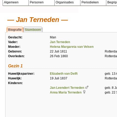
Algemeen
Personen
Organisaties
Periodieken
Begri
Jan Terneden
Biografie
Stamboom
Geslacht:
Man
Vader:
Jan Terneden
Moeder:
Helena Margareta van Velsen
Geboren:
22 Juli 1811
Rotterd
Overleden:
26 Feb 1860
Rotterd
Gezin 1
Huwelijkspartner:
Elizabeth van Delft
geb. 13 
Huwelijk:
19 Juli 1837
Rotterd
Kinderen:
Jan Leendert Terneden
geb. 8 J
Anna Maria Terneden
geb. 22 