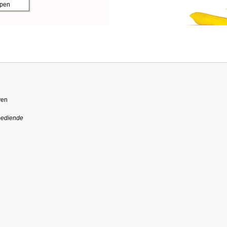
ppen
ven
bediende