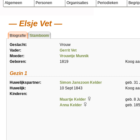
Algemeen
Personen
Organisaties
Periodieken
Begri
Elsje Vet
Biografie
Stamboom
Geslacht:
Vrouw
Vader:
Gerrit Vet
Moeder:
Vrouwtje Munnik
Geboren:
1819
Koog aa
Gezin 1
Huwelijkspartner:
Simon Janszoon Kelder
geb. 31 
Huwelijk:
10 Sept 1843
Koog aa
Kinderen:
Maartje Kelder
geb. 8 J
Anna Kelder
geb. 185