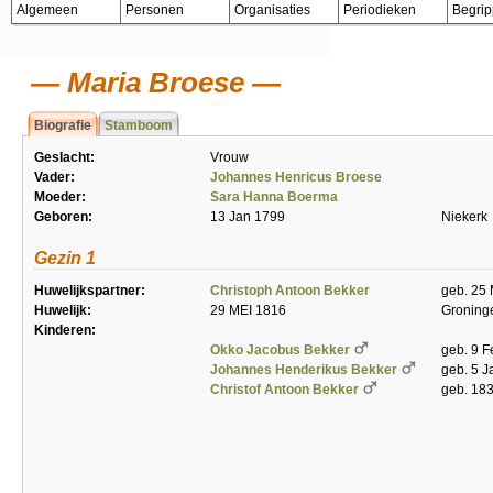
Algemeen
Personen
Organisaties
Periodieken
Begri
Maria Broese
Biografie
Stamboom
Geslacht:
Vrouw
Vader:
Johannes Henricus Broese
Moeder:
Sara Hanna Boerma
Geboren:
13 Jan 1799
Niekerk
Gezin 1
Huwelijkspartner:
Christoph Antoon Bekker
geb. 25
Huwelijk:
29 MEI 1816
Groning
Kinderen:
Okko Jacobus Bekker
geb. 9 F
Johannes Henderikus Bekker
geb. 5 J
Christof Antoon Bekker
geb. 18