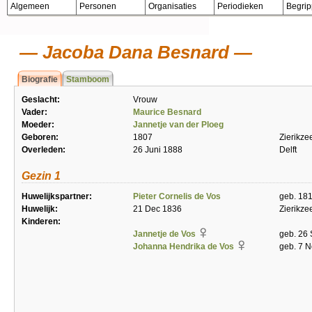
Algemeen
Personen
Organisaties
Periodieken
Begri
Jacoba Dana Besnard
Biografie
Stamboom
Geslacht:
Vrouw
Vader:
Maurice Besnard
Moeder:
Jannetje van der Ploeg
Geboren:
1807
Zierikze
Overleden:
26 Juni 1888
Delft
Gezin 1
Huwelijkspartner:
Pieter Cornelis de Vos
geb. 181
Huwelijk:
21 Dec 1836
Zierikze
Kinderen:
Jannetje de Vos
geb. 26 
Johanna Hendrika de Vos
geb. 7 