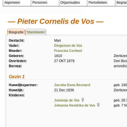
Algemeen
Personen
Organisaties
Periodieken
Begri
Pieter Cornelis de Vos
Biografie
Stamboom
Geslacht:
Man
Vader:
Dingeman de Vos
Moeder:
Francina Corbeel
Geboren:
1810
Zierikze
Overleden:
27 OKT 1879
Den Bos
Beroep:
arrondis
Gezin 1
Huwelijkspartner:
Jacoba Dana Besnard
geb. 180
Huwelijk:
21 Dec 1836
Zierikze
Kinderen:
Jannetje de Vos
geb. 26 
Johanna Hendrika de Vos
geb. 7 