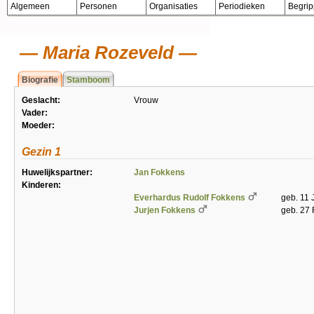
Algemeen
Personen
Organisaties
Periodieken
Begri
Maria Rozeveld
Biografie
Stamboom
Geslacht:
Vrouw
Vader:
Moeder:
Gezin 1
Huwelijkspartner:
Jan Fokkens
Kinderen:
Everhardus Rudolf Fokkens
geb. 11 
Jurjen Fokkens
geb. 27 