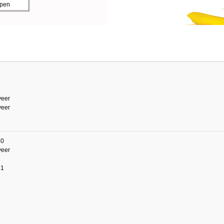
ppen
eer
eer
60
eer
91