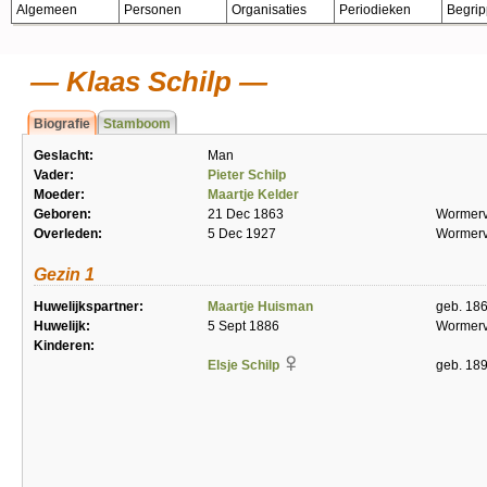
Algemeen
Personen
Organisaties
Periodieken
Begri
Klaas Schilp
Biografie
Stamboom
Geslacht:
Man
Vader:
Pieter Schilp
Moeder:
Maartje Kelder
Geboren:
21 Dec 1863
Wormerv
Overleden:
5 Dec 1927
Wormerv
Gezin 1
Huwelijkspartner:
Maartje Huisman
geb. 18
Huwelijk:
5 Sept 1886
Wormerv
Kinderen:
Elsje Schilp
geb. 18