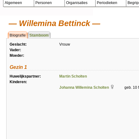
Algemeen
Personen
Organisaties
Periodieken
Begri
Willemina Bettinck
Biografie
Stamboom
Geslacht:
Vrouw
Vader:
Moeder:
Gezin 1
Huwelijkspartner:
Martin Scholten
Kinderen:
Johanna Willemina Scholten
geb. 10 