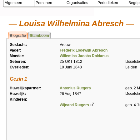
Algemeen
Personen
Organisaties
Periodieken
Begri
Louisa Wilhelmina Abresch
Biografie
Stamboom
Geslacht:
Vrouw
Vader:
Frederik Lodewijk Abresch
Moeder:
Willemina Jacoba Roldanus
Geboren:
25 OKT 1812
IJsselste
Overleden:
10 Juni 1848
Leiden
Gezin 1
Huwelijkspartner:
Antonius Rutgers
geb. 2 
Huwelijk:
26 Aug 1847
IJsselste
Kinderen:
Wijnand Rutgers
geb. 4 J