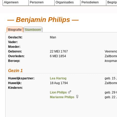
Algemeen
Personen
Organisaties
Periodieken
Begri
Benjamin Philips
Biografie
Stamboom
Geslacht:
Man
Vader:
Moeder:
Geboren:
22 MEI 1767
Veenend
Overleden:
6 MEI 1854
Zaltbom
Beroep:
koopma
Gezin 1
Huwelijkspartner:
Lea Hartog
geb. 15 
Huwelijk:
18 Aug 1794
Zaltbom
Kinderen:
Lion Philips
geb. 29 
Marianne Philips
geb. 22