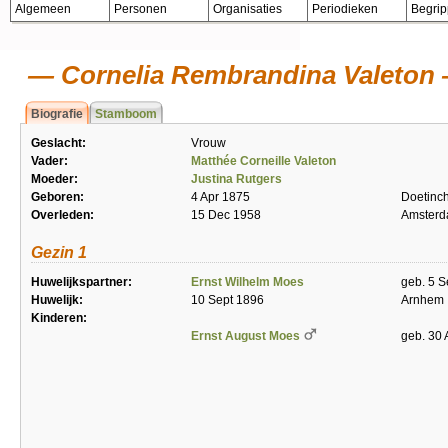
Algemeen
Personen
Organisaties
Periodieken
Begri
Cornelia Rembrandina Valeton
Biografie
Stamboom
Geslacht:
Vrouw
Vader:
Matthée Corneille Valeton
Moeder:
Justina Rutgers
Geboren:
4 Apr 1875
Doetinc
Overleden:
15 Dec 1958
Amster
Gezin 1
Huwelijkspartner:
Ernst Wilhelm Moes
geb. 5 S
Huwelijk:
10 Sept 1896
Arnhem
Kinderen:
Ernst August Moes
geb. 30 