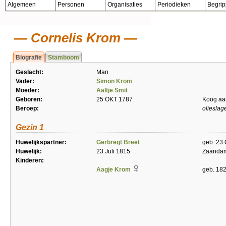
Algemeen
Personen
Organisaties
Periodieken
Begri
Cornelis Krom
Biografie
Stamboom
Geslacht:
Man
Vader:
Simon Krom
Moeder:
Aaltje Smit
Geboren:
25 OKT 1787
Koog aa
Beroep:
olieslag
Gezin 1
Huwelijkspartner:
Gerbregt Breet
geb. 23 
Huwelijk:
23 Juli 1815
Zaanda
Kinderen:
Aagje Krom
geb. 18