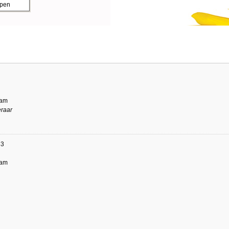
ppen
dam
eraar
83
dam