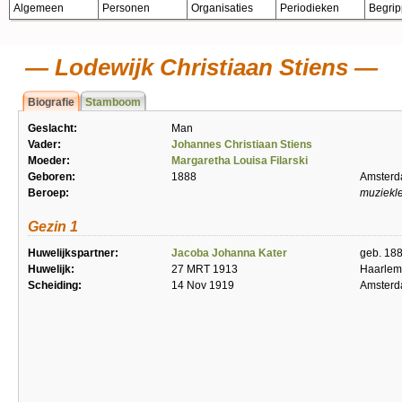
Algemeen
Personen
Organisaties
Periodieken
Begri
Lodewijk Christiaan Stiens
Biografie
Stamboom
Geslacht:
Man
Vader:
Johannes Christiaan Stiens
Moeder:
Margaretha Louisa Filarski
Geboren:
1888
Amster
Beroep:
muziekl
Gezin 1
Huwelijkspartner:
Jacoba Johanna Kater
geb. 18
Huwelijk:
27 MRT 1913
Haarlem
Scheiding:
14 Nov 1919
Amster