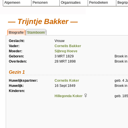
Algemeen
Personen
Organisaties
Periodieken
Begri
Trijntje Bakker
Biografie
Stamboom
Geslacht:
Vrouw
Vader:
Cornelis Bakker
Moeder:
Sijbreg Hoeve
Geboren:
3 MRT 1829
Broek in
Overleden:
28 MRT 1898
Broek in
Gezin 1
Huwelijkspartner:
Cornelis Koker
geb. 4 J
Huwelijk:
16 Sept 1849
Broek in
Kinderen:
Hillegonda Koker
geb. 185