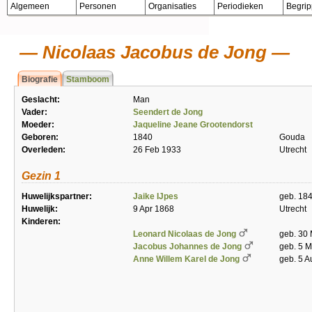
Algemeen
Personen
Organisaties
Periodieken
Begri
Nicolaas Jacobus de Jong
Biografie
Stamboom
Geslacht:
Man
Vader:
Seendert de Jong
Moeder:
Jaqueline Jeane Grootendorst
Geboren:
1840
Gouda
Overleden:
26 Feb 1933
Utrecht
Gezin 1
Huwelijkspartner:
Jaike IJpes
geb. 184
Huwelijk:
9 Apr 1868
Utrecht
Kinderen:
Leonard Nicolaas de Jong
geb. 30
Jacobus Johannes de Jong
geb. 5 
Anne Willem Karel de Jong
geb. 5 A