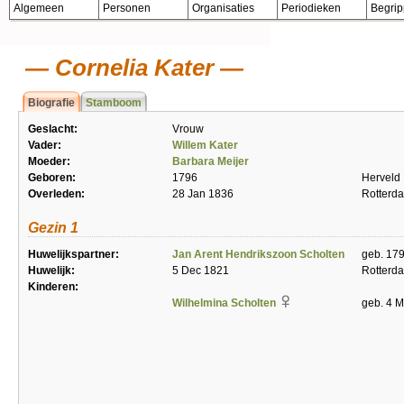
Algemeen
Personen
Organisaties
Periodieken
Begri
Cornelia Kater
Biografie
Stamboom
Geslacht:
Vrouw
Vader:
Willem Kater
Moeder:
Barbara Meijer
Geboren:
1796
Herveld
Overleden:
28 Jan 1836
Rotterd
Gezin 1
Huwelijkspartner:
Jan Arent Hendrikszoon Scholten
geb. 17
Huwelijk:
5 Dec 1821
Rotterd
Kinderen:
Wilhelmina Scholten
geb. 4 