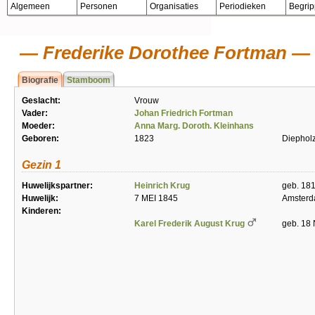
Algemeen
Personen
Organisaties
Periodieken
Begri
Frederike Dorothee Fortman
Biografie
Stamboom
Geslacht:
Vrouw
Vader:
Johan Friedrich Fortman
Moeder:
Anna Marg. Doroth. Kleinhans
Geboren:
1823
Diephol
Gezin 1
Huwelijkspartner:
Heinrich Krug
geb. 18
Huwelijk:
7 MEI 1845
Amster
Kinderen:
Karel Frederik August Krug
geb. 18 