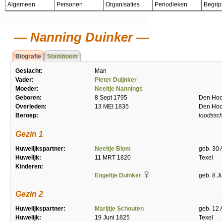
Algemeen
Personen
Organisaties
Periodieken
Begri
Nanning Duinker
Biografie
Stamboom
Geslacht:
Man
Vader:
Pieter Duijnker
Moeder:
Neeltje Nannings
Geboren:
8 Sept 1795
Den Hoo
Overleden:
13 MEI 1835
Den Hoo
Beroep:
loodssc
Gezin 1
Huwelijkspartner:
Neeltje Blom
geb. 30 
Huwelijk:
11 MRT 1820
Texel
Kinderen:
Engeltje Duinker
geb. 8 J
Gezin 2
Huwelijkspartner:
Marijtje Schouten
geb. 12
Huwelijk:
19 Juni 1825
Texel