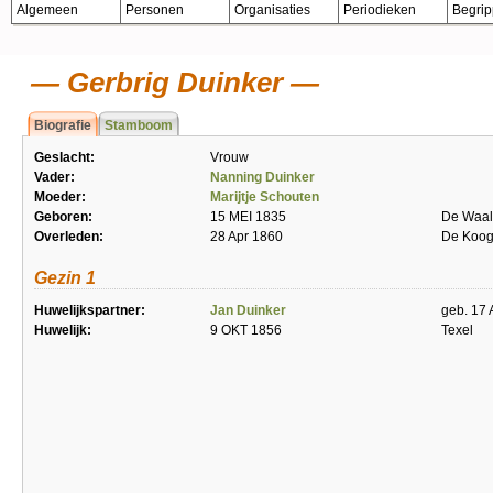
Algemeen
Personen
Organisaties
Periodieken
Begri
Gerbrig Duinker
Biografie
Stamboom
Geslacht:
Vrouw
Vader:
Nanning Duinker
Moeder:
Marijtje Schouten
Geboren:
15 MEI 1835
De Waal,
Overleden:
28 Apr 1860
De Koog
Gezin 1
Huwelijkspartner:
Jan Duinker
geb. 17 
Huwelijk:
9 OKT 1856
Texel