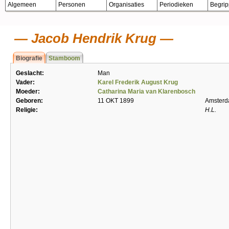
Algemeen
Personen
Organisaties
Periodieken
Begri
Jacob Hendrik Krug
Biografie
Stamboom
Geslacht:
Man
Vader:
Karel Frederik August Krug
Moeder:
Catharina Maria van Klarenbosch
Geboren:
11 OKT 1899
Amster
Religie:
H.L.