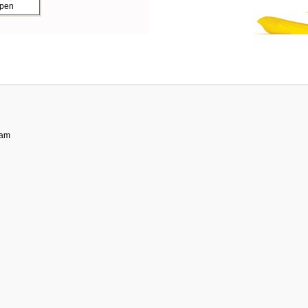
ppen
dam