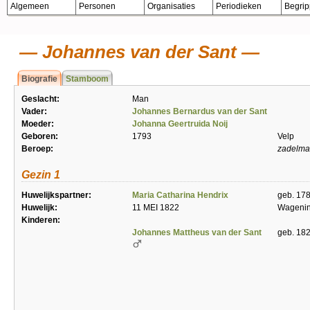
Algemeen
Personen
Organisaties
Periodieken
Begri
Johannes van der Sant
Biografie
Stamboom
Geslacht:
Man
Vader:
Johannes Bernardus van der Sant
Moeder:
Johanna Geertruida Noij
Geboren:
1793
Velp
Beroep:
zadelma
Gezin 1
Huwelijkspartner:
Maria Catharina Hendrix
geb. 17
Huwelijk:
11 MEI 1822
Wageni
Kinderen:
Johannes Mattheus van der Sant
geb. 18