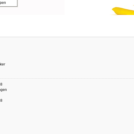
ppen
ker
88
ngen
28