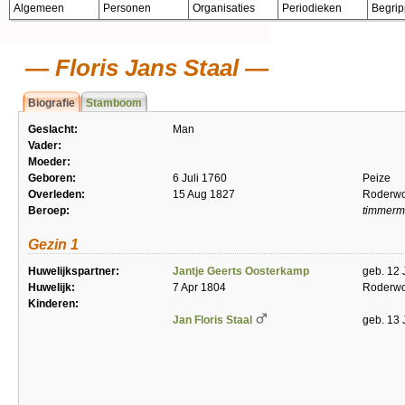
Algemeen
Personen
Organisaties
Periodieken
Begri
Floris Jans Staal
Biografie
Stamboom
Geslacht:
Man
Vader:
Moeder:
Geboren:
6 Juli 1760
Peize
Overleden:
15 Aug 1827
Roderwo
Beroep:
timmer
Gezin 1
Huwelijkspartner:
Jantje Geerts Oosterkamp
geb. 12 
Huwelijk:
7 Apr 1804
Roderwo
Kinderen:
Jan Floris Staal
geb. 13 