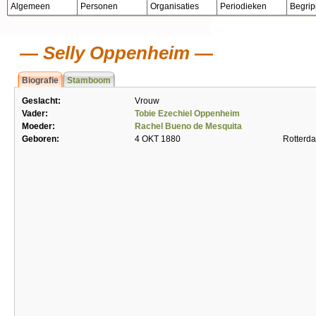
Algemeen
Personen
Organisaties
Periodieken
Begri
Selly Oppenheim
Biografie
Stamboom
Geslacht:
Vrouw
Vader:
Tobie Ezechiel Oppenheim
Moeder:
Rachel Bueno de Mesquita
Geboren:
4 OKT 1880
Rotterd