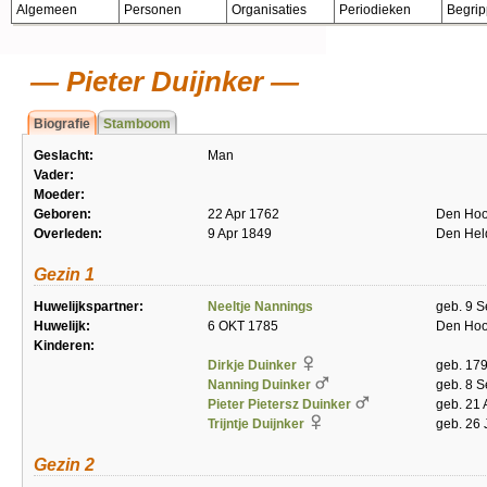
Algemeen
Personen
Organisaties
Periodieken
Begri
Pieter Duijnker
Biografie
Stamboom
Geslacht:
Man
Vader:
Moeder:
Geboren:
22 Apr 1762
Den Hoo
Overleden:
9 Apr 1849
Den Hel
Gezin 1
Huwelijkspartner:
Neeltje Nannings
geb. 9 S
Huwelijk:
6 OKT 1785
Den Hoo
Kinderen:
Dirkje Duinker
geb. 17
Nanning Duinker
geb. 8 S
Pieter Pietersz Duinker
geb. 21
Trijntje Duijnker
geb. 26 
Gezin 2