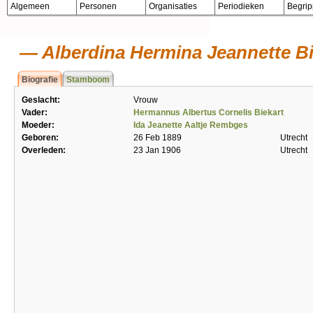
Algemeen
Personen
Organisaties
Periodieken
Begri
Alberdina Hermina Jeannette Bi
Biografie
Stamboom
Geslacht:
Vrouw
Vader:
Hermannus Albertus Cornelis Biekart
Moeder:
Ida Jeanette Aaltje Rembges
Geboren:
26 Feb 1889
Utrecht
Overleden:
23 Jan 1906
Utrecht