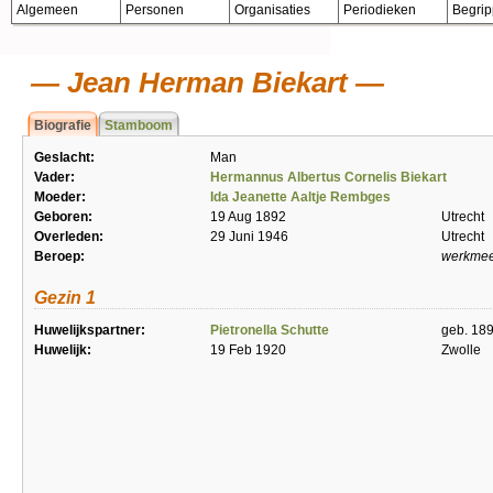
Algemeen
Personen
Organisaties
Periodieken
Begri
Jean Herman Biekart
Biografie
Stamboom
Geslacht:
Man
Vader:
Hermannus Albertus Cornelis Biekart
Moeder:
Ida Jeanette Aaltje Rembges
Geboren:
19 Aug 1892
Utrecht
Overleden:
29 Juni 1946
Utrecht
Beroep:
werkmee
Gezin 1
Huwelijkspartner:
Pietronella Schutte
geb. 18
Huwelijk:
19 Feb 1920
Zwolle