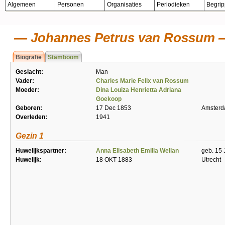
Algemeen
Personen
Organisaties
Periodieken
Begri
Johannes Petrus van Rossum
Biografie
Stamboom
Geslacht:
Man
Vader:
Charles Marie Felix van Rossum
Moeder:
Dina Louiza Henrietta Adriana
Goekoop
Geboren:
17 Dec 1853
Amster
Overleden:
1941
Gezin 1
Huwelijkspartner:
Anna Elisabeth Emilia Wellan
geb. 15 
Huwelijk:
18 OKT 1883
Utrecht