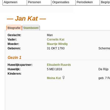
Algemeen
Personen
Organisaties
Periodieken
Begri
Jan Kat
Biografie
Stamboom
Geslacht:
Man
Vader:
Cornelis Kat
Moeder:
Maartje Windig
Geboren:
31 OKT 1793
Scherme
Gezin 1
Huwelijkspartner:
Elisabeth Ruurds
Huwelijk:
5 MEI 1816
De Rijp
Kinderen:
Meina Kat
geb. 7 