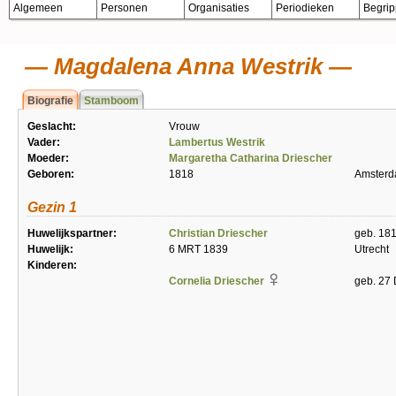
Algemeen
Personen
Organisaties
Periodieken
Begri
Magdalena Anna Westrik
Biografie
Stamboom
Geslacht:
Vrouw
Vader:
Lambertus Westrik
Moeder:
Margaretha Catharina Driescher
Geboren:
1818
Amster
Gezin 1
Huwelijkspartner:
Christian Driescher
geb. 18
Huwelijk:
6 MRT 1839
Utrecht
Kinderen:
Cornelia Driescher
geb. 27 